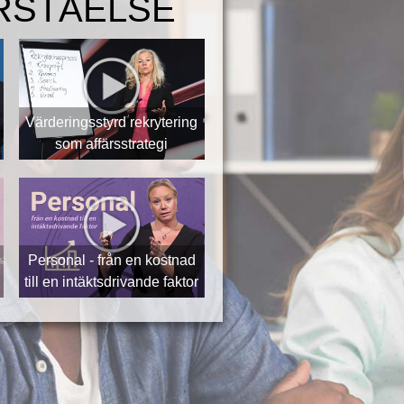
RSTÅELSE
Värderingsstyrd rekrytering
som affärsstrategi
Personal - från en kostnad
till en intäktsdrivande faktor