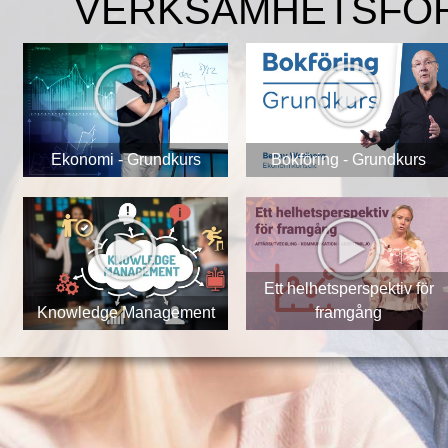
VERKSAMHETSFÖ
Ekonomi - Grundkurs
Bokföring - Grundkurs
Ett helhetsperspektiv för
Knowledge Management
framgång