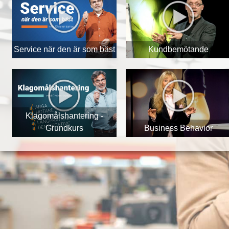
Service när den är som bäst
Kundbemötande
Klagomålshantering -
Grundkurs
Business Behavior