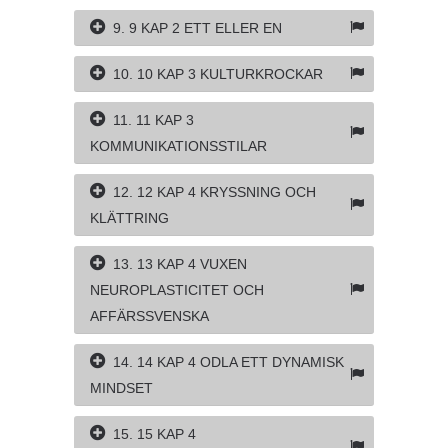
9. 9 KAP 2 ETT ELLER EN
10. 10 KAP 3 KULTURKROCKAR
11. 11 KAP 3
KOMMUNIKATIONSSTILAR
12. 12 KAP 4 KRYSSNING OCH
KLÄTTRING
13. 13 KAP 4 VUXEN
NEUROPLASTICITET OCH
AFFÄRSSVENSKA
14. 14 KAP 4 ODLA ETT DYNAMISK
MINDSET
15. 15 KAP 4