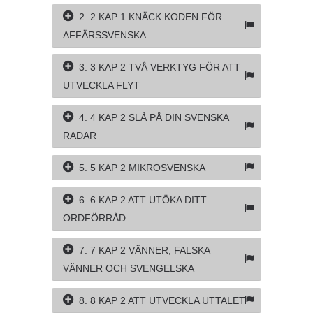
2. 2 KAP 1 KNÄCK KODEN FÖR
AFFÄRSSVENSKA
3. 3 KAP 2 TVÅ VERKTYG FÖR ATT
UTVECKLA FLYT
4. 4 KAP 2 SLÅ PÅ DIN SVENSKA
RADAR
5. 5 KAP 2 MIKROSVENSKA
6. 6 KAP 2 ATT UTÖKA DITT
ORDFÖRRÅD
7. 7 KAP 2 VÄNNER, FALSKA
VÄNNER OCH SVENGELSKA
8. 8 KAP 2 ATT UTVECKLA UTTALET