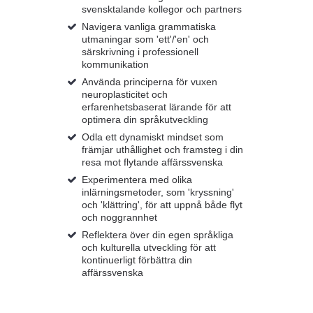
svensktalande kollegor och partners
Navigera vanliga grammatiska
utmaningar som 'ett'/'en' och
särskrivning i professionell
kommunikation
Använda principerna för vuxen
neuroplasticitet och
erfarenhetsbaserat lärande för att
optimera din språkutveckling
Odla ett dynamiskt mindset som
främjar uthållighet och framsteg i din
resa mot flytande affärssvenska
Experimentera med olika
inlärningsmetoder, som 'kryssning'
och 'klättring', för att uppnå både flyt
och noggrannhet
Reflektera över din egen språkliga
och kulturella utveckling för att
kontinuerligt förbättra din
affärssvenska