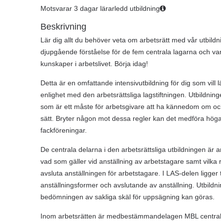
Motsvarar 3 dagar lärarledd utbildning
Beskrivning
Lär dig allt du behöver veta om arbetsrätt med vår utbild
djupgående förståelse för de fem centrala lagarna och var
kunskaper i arbetslivet. Börja idag!
Detta är en omfattande intensivutbildning för dig som vill l
enlighet med den arbetsrättsliga lagstiftningen. Utbildning
som är ett måste för arbetsgivare att ha kännedom om och
sätt. Bryter någon mot dessa regler kan det medföra höga
fackföreningar.
De centrala delarna i den arbetsrättsliga utbildningen är
vad som gäller vid anställning av arbetstagare samt vilka r
avsluta anställningen för arbetstagare. I LAS-delen ligge
anställningsformer och avslutande av anställning. Utbildni
bedömningen av sakliga skäl för uppsägning kan göras.
Inom arbetsrätten är medbestämmandelagen MBL central.