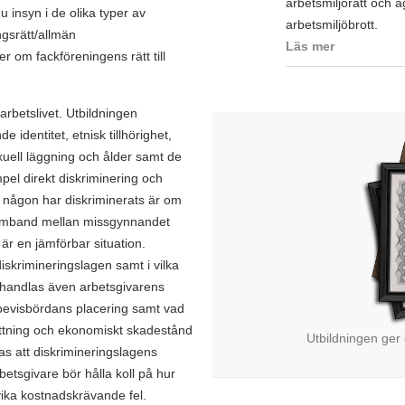
arbetsmiljörätt och a
 insyn i de olika typer av
arbetsmiljöbrott.
ngsrätt/allmän
Läs mer
 om fackföreningens rätt till
arbetslivet. Utbildningen
identitet, etnisk tillhörighet,
exuell läggning och ålder samt de
mpel direkt diskriminering och
m någon har diskriminerats är om
samband mellan missgynnandet
r en jämförbar situation.
skrimineringslagen samt i vilka
 behandlas även arbetsgivarens
, bevisbördans placering samt vad
sättning och ekonomiskt skadestånd
Utbildningen ger
s att diskrimineringslagens
etsgivare bör hålla koll på hur
vika kostnadskrävande fel.