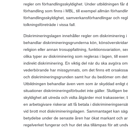
regler om förhandlingsskyldighet. Under utbildningen får du
förhandling som finns i MBL, till exempel allmän förhandli
förhandlingsskyldighet, samverkansförhandlingar och regler
tolkningsföreträde i vissa fall.
Diskrimineringslagen innehåller regler om diskriminering i 
behandlar diskrimineringsgrunderna kön, könsöverskridande 
religion eller annan trosuppfattning, funktionsvariation, s
olika typer av diskriminering som regleras i lagen, till exe
indirekt diskriminering. En viktig del när du ska avgöra o
vederbörande har missgynnats, om det finns ett orsaks
och diskrimineringsgrunden samt hur du bedömer om det ä
Utbildningen behandlar även vem som är skyddad enligt di
situationer diskrimineringsförbudet inte gäller. Slutligen
skyldighet att utreda och vidta åtgärder mot trakasserier
en arbetsgivare riskerar att få betala i diskrimineringser
vid brott mot diskrimineringslagen. Sammantaget kan säga
betydelse under de senaste åren har ökat markant och arb
regelverket fungerar och hur det ska tillämpas för att und