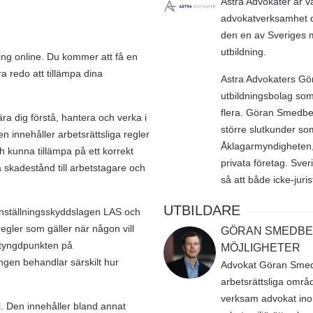
Astra Advokater är v
advokatverksamhet dä
den en av Sveriges m
utbildning.
ning online. Du kommer att få en
a redo att tillämpa dina
Astra Advokaters Gör
utbildningsbolag so
flera. Göran Smedber
ära dig förstå, hantera och verka i
större slutkunder s
en innehåller arbetsrättsliga regler
Åklagarmyndigheten,
 kunna tillämpa på ett korrekt
privata företag. Sver
 skadestånd till arbetstagare och
så att både icke-juri
UTBILDARE
 anställningsskyddslagen LAS och
egler som gäller när någon vill
GÖRAN SMEDBER
r tyngdpunkten på
MÖJLIGHETER
ngen behandlar särskilt hur
Advokat Göran Smedb
arbetsrättsliga områ
verksam advokat inom
 Den innehåller bland annat