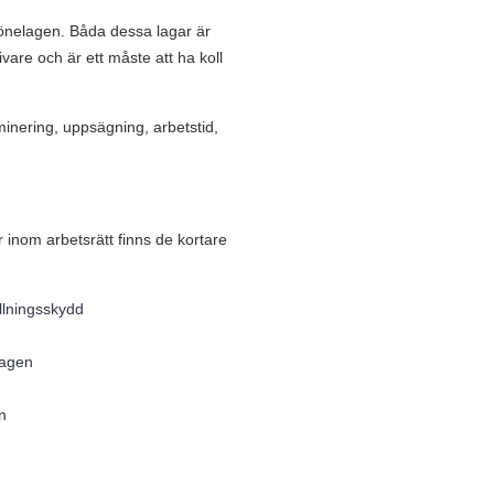
lönelagen. Båda dessa lagar är
vare och är ett måste att ha koll
minering, uppsägning, arbetstid,
r inom arbetsrätt finns de kortare
allningsskydd
lagen
n