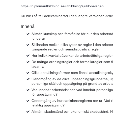
https://diplomautbildning.se/utbildning/sjuklonelagen
Du blir i så fall delexaminerad i den längre versionen
Arbe
Innehåll
Allmän kunskap och förståelse för hur den arbetsrät
fungerar
Skillnaden mellan olika typer av regler i den arbetsr
tvingande regler och semidispositiva regler
Hur kollektivavtal påverkar de arbetsrättsliga regle
De många ordningsregler och formaliaregler som fin
lagarna
Olika anställningsformer som finns i anställningss
Genomgång av de olika uppsägningsgrunderna, u
personliga skäl och uppsägning på grund av arbets
Vad innebär arbetsbrist och vad innebär personliga
för uppsägning?
Genomgång av hur sanktionsreglerna ser ut. Vad ri
felaktig uppsägning?
Allmänt skadestånd och ekonomiskt skadestånd. H