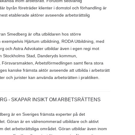
älkända inom arbetsrätt. Förutom sedvanlig
r byrån företräder klienter i domstol och förhandling är
est etablerade aktörer avseende arbetsrättslig
an Smedberg är ofta utbildaren hos större
m exempelvis Hjärtum utbildning, RODA Utbildning, med
g och Astra Advokater utbildar även i egen regi mot
om Stockholms Stad, Danderyds kommun,
 Försvarsmakten, Arbetsförmedlingen samt flera stora
iges kanske främsta aktör avseende att utbilda i arbetsrätt
ster och jurister kan använda arbetsrätten i praktiken.
G - SKAPAR INSIKT OM ARBETSRÄTTENS
erg är en Sveriges främsta experter på det
det. Göran är en välrenommerad utbildare och aktivt
 det arbetsrättsliga området. Göran utbildar även inom