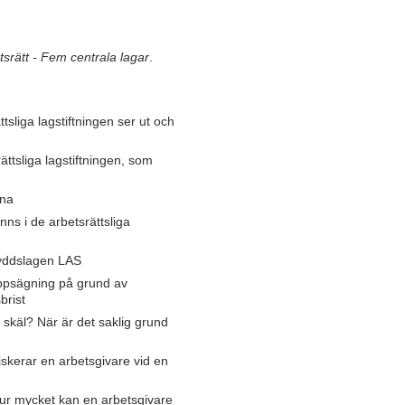
tsrätt - Fem centrala lagar
.
tsliga lagstiftningen ser ut och
ättsliga lagstiftningen, som
rna
ns i de arbetsrättsliga
kyddslagen LAS
ppsägning på grund av
brist
 skäl? När är det saklig grund
skerar en arbetsgivare vid en
ur mycket kan en arbetsgivare