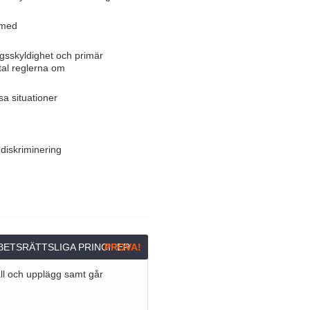
 med
ngsskyldighet och primär
vtal reglerna om
sa situationer
 diskriminering
RBETSRÄTTSLIGA PRINCIPER
PROVA!
ll och upplägg samt går