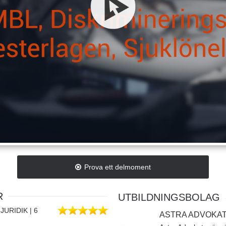
Prova ett delmoment
R
UTBILDNINGSBOLAG
URIDIK | 6
ASTRA ADVOKAT