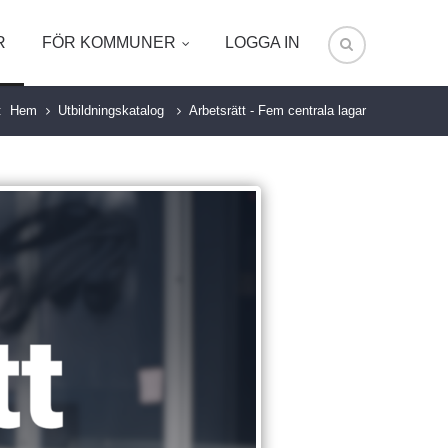
R
FÖR KOMMUNER
LOGGA IN
:
Hem
Utbildningskatalog
Arbetsrätt - Fem centrala lagar