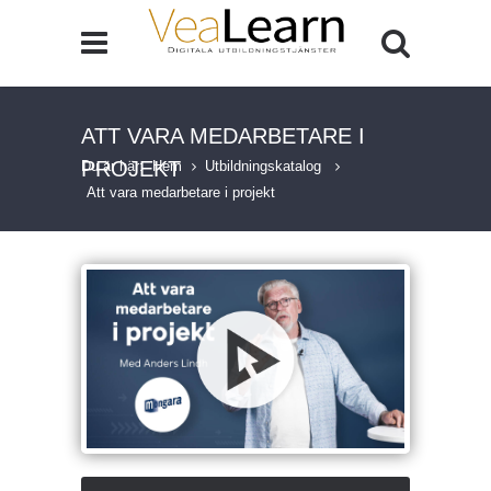
ATT VARA MEDARBETARE I
PROJEKT
Du är här:
Hem
Utbildningskatalog
Att vara medarbetare i projekt