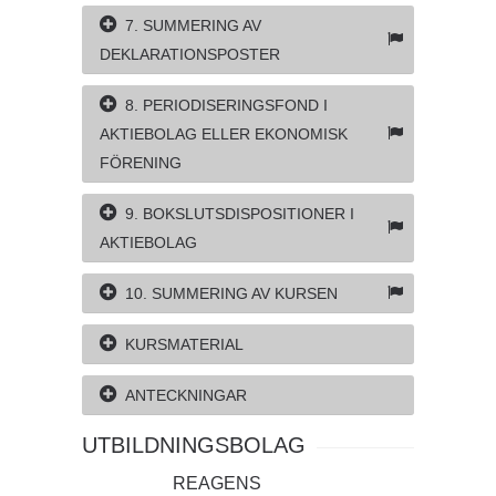
7. SUMMERING AV
DEKLARATIONSPOSTER
8. PERIODISERINGSFOND I
AKTIEBOLAG ELLER EKONOMISK
FÖRENING
9. BOKSLUTSDISPOSITIONER I
AKTIEBOLAG
10. SUMMERING AV KURSEN
KURSMATERIAL
ANTECKNINGAR
UTBILDNINGSBOLAG
REAGENS