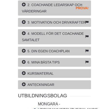
2. COACHANDE LEDARSKAP OCH
PROVA!
VÄRDERINGAR
3. MOTIVATION OCH DRIVKRAFTER
4. MODELL FÖR DET COACHANDE
SAMTALET
5. DIN EGEN COACHPLAN
6. MINA BÄSTA TIPS
KURSMATERIAL
ANTECKNINGAR
UTBILDNINGSBOLAG
MONGARA -