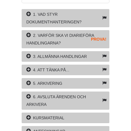
1. VAD STYR
DOKUMENTHANTERINGEN?
2. VARFÖR SKA VI DIARIEFÖRA
PROVA!
HANDLINGARNA?
3. ALLMÄNNA HANDLINGAR
4. ATT TÄNKA PÅ...
5. ARKIVERING
6. AVSLUTA ÄRENDEN OCH
ARKIVERA
KURSMATERIAL