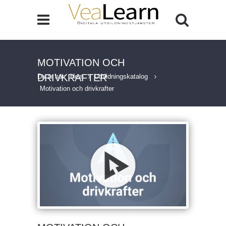
MOTIVATION OCH
DRIVKRAFTER
Du är här:
Hem
Utbildningskatalog
Motivation och drivkrafter